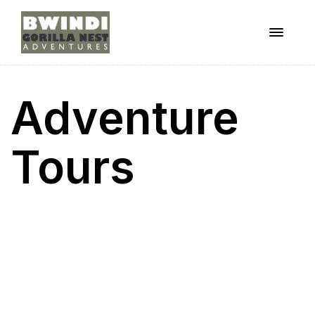
Menu
ugandagorillaadventures
Adventure
s
Tours